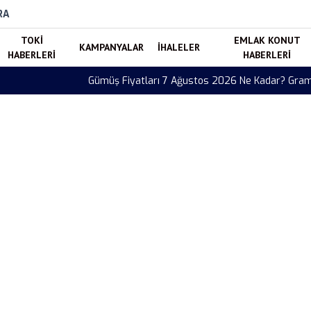
RA
TOKI
EMLAK KONUT
KAMPANYALAR
İHALELER
HABERLERI
HABERLERI
 Gram ve Ons Gümüşte Son Durum