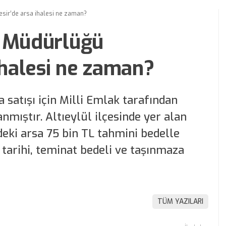
esir’de arsa ihalesi ne zaman?
l Müdürlüğü
ihalesi ne zaman?
 satışı için Milli Emlak tarafından
nmıştır. Altıeylül ilçesinde yer alan
ki arsa 75 bin TL tahmini bedelle
 tarihi, teminat bedeli ve taşınmaza
TÜM YAZILARI