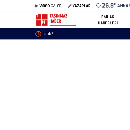
26.8
°
ANKA
VİDEO
GALERİ
YAZARLAR
EMLAK
HABERLERI
Gümüş Fiyatları 7 Ağustos 2026 Ne Kadar?