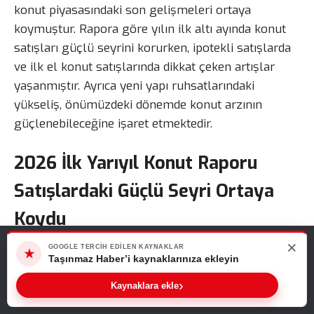
konut piyasasındaki son gelişmeleri ortaya
koymuştur. Rapora göre yılın ilk altı ayında konut
satışları güçlü seyrini korurken, ipotekli satışlarda
ve ilk el konut satışlarında dikkat çeken artışlar
yaşanmıştır. Ayrıca yeni yapı ruhsatlarındaki
yükseliş, önümüzdeki dönemde konut arzının
güçlenebileceğine işaret etmektedir.
2026 İlk Yarıyıl Konut Raporu
Satışlardaki Güçlü Seyri Ortaya
Koydu
×
Web sitemizde size en iyi deneyimi sunabilmemiz için çerezleri
GOOGLE TERCIH EDILEN KAYNAKLAR
★
2026 ilk yarıyıl konut raporu verilerine göre
kullanıyoruz. Bu siteyi kullanmaya devam ederseniz, bunu kabul
Taşınmaz Haber’i kaynaklarınıza ekleyin
ettiğinizi varsayarız.
Türkiye genelinde yılın ilk altı ayında 699 bin 516
›
Kaynaklara ekle
konut satışı gerçekleştirilmiştir. Geçen yılın yüksek
Tamam
baz etkisine rağmen konut piyasasının canlılığını