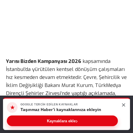
Yarısı Bizden Kampanyası 2026
kapsamında
İstanbul’da yürütülen kentsel dönüşüm çalışmaları
hız kesmeden devam etmektedir. Çevre, Şehircilik ve
İklim Değişikliği Bakanı Murat Kurum, TürkMedya
Dirençli Şehirler Zirvesi’nde yaptığı açıklamada,
kampanya kapsamında yaklaşık 370 bin konutun
×
Web sitemizde size en iyi deneyimi sunabilmemiz için çerezleri
GOOGLE TERCIH EDILEN KAYNAKLAR
★
dönüşüm sürecinde bulunduğunu belirtmiştir.
kullanıyoruz. Bu siteyi kullanmaya devam ederseniz, bunu kabul
Taşınmaz Haber’i kaynaklarınıza ekleyin
ettiğinizi varsayarız.
Ayrıca Türkiye genelindeki kentsel dönüşüm
›
Kaynaklara ekle
Tamam
çalışmalarına ilişkin güncel veriler de kamuoyuyla