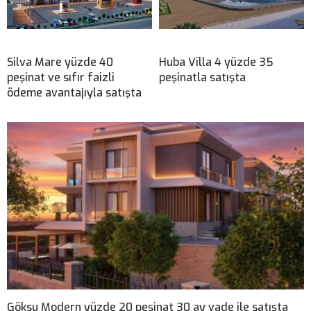
Silva Mare yüzde 40
Huba Villa 4 yüzde 35
peşinat ve sıfır faizli
peşinatla satışta
ödeme avantajıyla satışta
Göksu Modern yüzde 20 peşinat 30 ay vade ile satışta