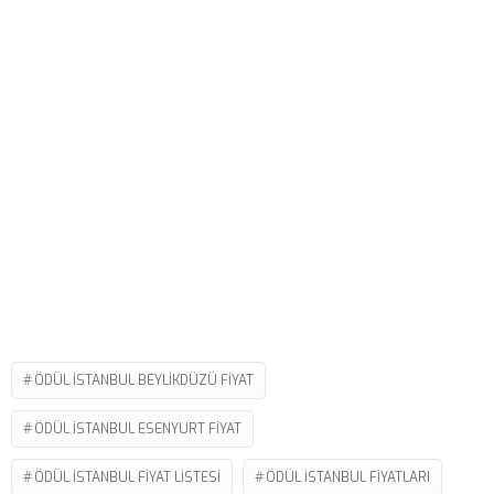
ÖDÜL ISTANBUL BEYLIKDÜZÜ FIYAT
ÖDÜL ISTANBUL ESENYURT FIYAT
ÖDÜL ISTANBUL FIYAT LISTESI
ÖDÜL İSTANBUL FIYATLARI