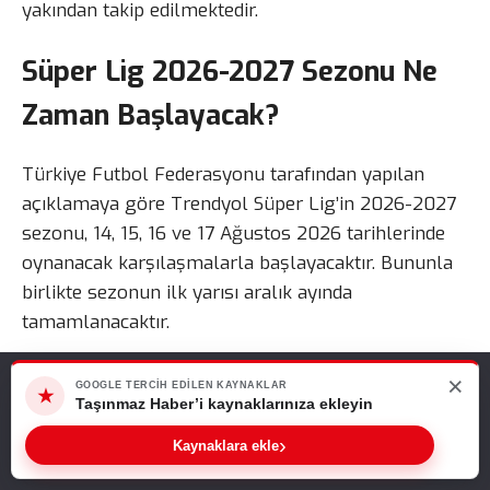
yakından takip edilmektedir.
Süper Lig 2026-2027 Sezonu Ne
Zaman Başlayacak?
Türkiye Futbol Federasyonu tarafından yapılan
açıklamaya göre Trendyol Süper Lig’in 2026-2027
sezonu, 14, 15, 16 ve 17 Ağustos 2026 tarihlerinde
oynanacak karşılaşmalarla başlayacaktır. Bununla
birlikte sezonun ilk yarısı aralık ayında
tamamlanacaktır.
TFF tarafından açıklanan sezon takvimi şu şekilde
×
Web sitemizde size en iyi deneyimi sunabilmemiz için çerezleri
GOOGLE TERCIH EDILEN KAYNAKLAR
★
belirlenmiştir:
kullanıyoruz. Bu siteyi kullanmaya devam ederseniz, bunu kabul
Taşınmaz Haber’i kaynaklarınıza ekleyin
ettiğinizi varsayarız.
›
Sıradaki Haber
Kaynaklara ekle
Tamam
Sezon başlangıcı: 14-17 Ağustos 2026
Süper Lig 2026-2027 Sezonu Ne Zaman Başlayacak? İşte İlk Hafta Maç Programı ve Sezon Takvimi