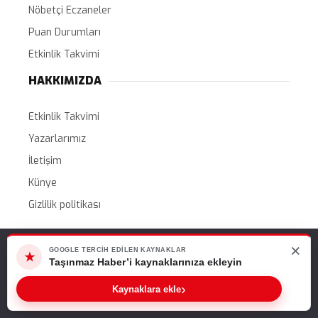
Nöbetçi Eczaneler
Puan Durumları
Etkinlik Takvimi
HAKKIMIZDA
Etkinlik Takvimi
Yazarlarımız
İletişim
Künye
Gizlilik politikası
×
Web sitemizde size en iyi deneyimi sunabilmemiz için çerezleri
GOOGLE TERCIH EDILEN KAYNAKLAR
★
kullanıyoruz. Bu siteyi kullanmaya devam ederseniz, bunu kabul
Taşınmaz Haber’i kaynaklarınıza ekleyin
Tüm Hakları Saklıdır. |
WordPress Haber Teması
ettiğinizi varsayarız.
›
Kaynaklara ekle
Tamam