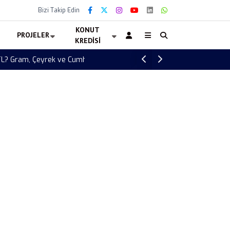
Bizi Takip Edin
KONUT
PROJELER
KREDISI
Toki Erzurum Yakutiye 488 Konut Teslimler