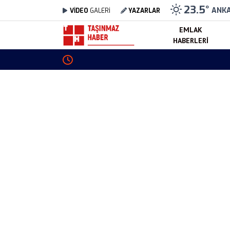
23.5
°
ANK
VİDEO
GALERİ
YAZARLAR
EMLAK
HABERLERI
Altın Fiyatları 6 Ağustos 2026 Kaç TL? Gram, 