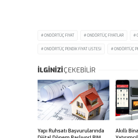
ONDÖRTÜÇ FIYAT
ONDÖRTÜÇ FIYATLAR
ONDÖRTÜÇ PENDIK FIYAT LISTESI
ONDÖRTÜÇ PE
İLGİNİZİ
ÇEKEBİLİR
Yapı Ruhsatı Başvurularında
Akıllı Bin
Dijital Dönem Başlıyor! BIM
Yatırımcı