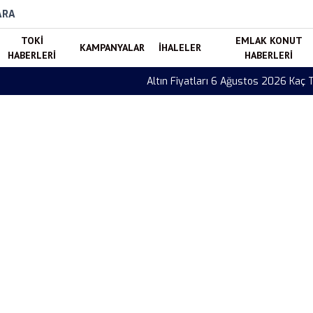
ARA
TOKI
EMLAK KONUT
KAMPANYALAR
İHALELER
HABERLERI
HABERLERI
Çeyrek ve Cumhuriyet Altını Fiyatları Güncellendi