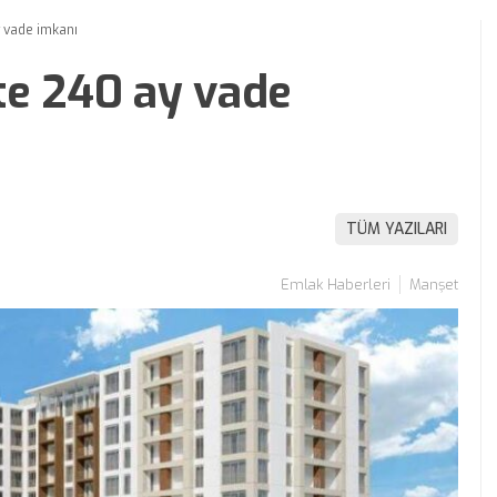
 vade imkanı
te 240 ay vade
TÜM YAZILARI
Emlak Haberleri
Manşet