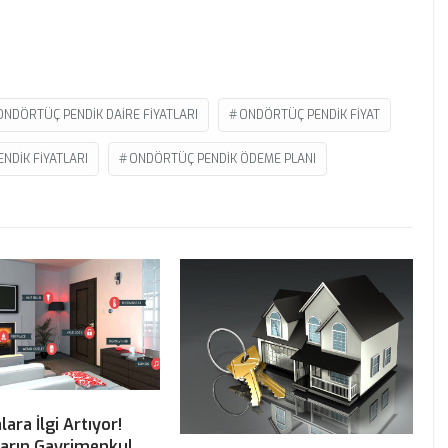
ONDÖRTÜÇ PENDIK DAIRE FIYATLARI
ONDÖRTÜÇ PENDIK FIYAT
NDIK FIYATLARI
ONDÖRTÜÇ PENDIK ÖDEME PLANI
alara İlgi Artıyor!
ların Gayrimenkul