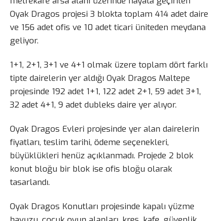
metrekare arsa alanı üzerinde hayata geçirilen
Oyak Dragos projesi 3 blokta toplam 414 adet daire
ve 156 adet ofis ve 10 adet ticari üniteden meydana
geliyor.
1+1, 2+1, 3+1 ve 4+1 olmak üzere toplam dört farklı
tipte dairelerin yer aldığı Oyak Dragos Maltepe
projesinde 192 adet 1+1, 122 adet 2+1, 59 adet 3+1,
32 adet 4+1, 9 adet dubleks daire yer alıyor.
Oyak Dragos Evleri projesinde yer alan dairelerin
fiyatları, teslim tarihi, ödeme seçenekleri,
büyüklükleri henüz açıklanmadı. Projede 2 blok
konut bloğu bir blok ise ofis bloğu olarak
tasarlandı.
Oyak Dragos Konutları projesinde kapalı yüzme
havuzu, çocuk oyun alanları, kreş, kafe, güvenlik,