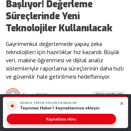
Başlıyor! Değerleme
Süreçlerinde Yeni
Teknolojiler Kullanılacak
Gayrimenkul değerlemede yapay zeka
teknolojileri için hazırlıklar hız kazandı. Büyük
veri, makine öğrenmesi ve dijital analiz
sistemleriyle raporlama süreçlerinin daha hızlı
ve güvenilir hale getirilmesi hedefleniyor.
Cevat ASLAN
TÜM YAZILARI
×
Web sitemizde size en iyi deneyimi sunabilmemiz için çerezleri
GOOGLE TERCIH EDILEN KAYNAKLAR
★
kullanıyoruz. Bu siteyi kullanmaya devam ederseniz, bunu kabul
Taşınmaz Haber’i kaynaklarınıza ekleyin
Giriş: 06-08-2026 12:52
Emlak Haberleri
ettiğinizi varsayarız.
›
Kaynaklara ekle
Tamam