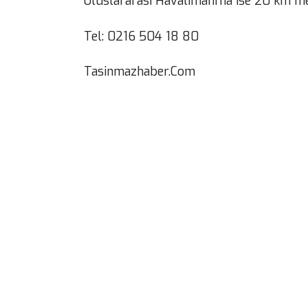
Uluslararası Havalimanı’na ise 20 km me
Tel: 0216 504 18 80
Tasinmazhaber.Com