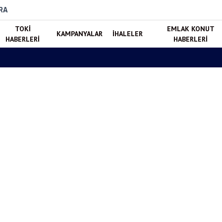
RA
TOKI
EMLAK KONUT
KAMPANYALAR
İHALELER
HABERLERI
HABERLERI