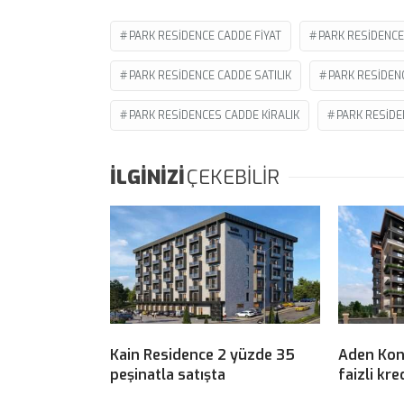
PARK RESIDENCE CADDE FIYAT
PARK RESIDENCE
PARK RESIDENCE CADDE SATILIK
PARK RESIDEN
PARK RESIDENCES CADDE KIRALIK
PARK RESIDE
İLGİNİZİ
ÇEKEBİLİR
Kain Residence 2 yüzde 35
Aden Kon
peşinatla satışta
faizli kre