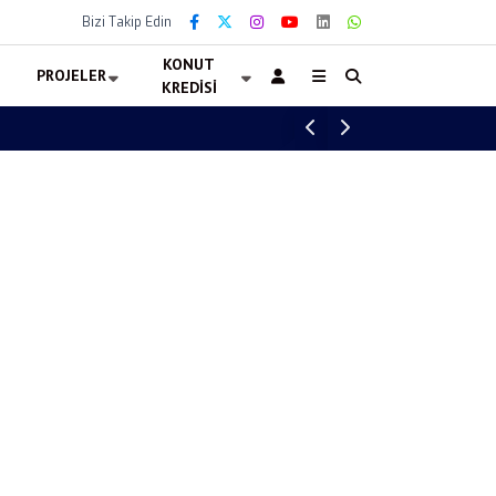
Bizi Takip Edin
KONUT
PROJELER
KREDISI
Quick Sigorta Halka Arzı Tamamlandı! QUIC