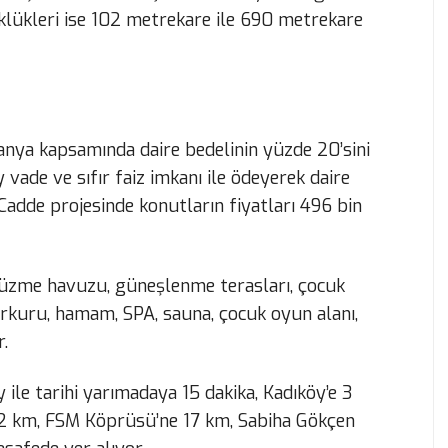
klükleri ise 102 metrekare ile 690 metrekare
nya kapsamında daire bedelinin yüzde 20’sini
 vade ve sıfır faiz imkanı ile ödeyerek daire
Cadde projesinde konutların fiyatları 496 bin
yüzme havuzu, güneşlenme terasları, çocuk
rkuru, hamam, SPA, sauna, çocuk oyun alanı,
r.
ile tarihi yarımadaya 15 dakika, Kadıköy’e 3
12 km, FSM Köprüsü’ne 17 km, Sabiha Gökçen