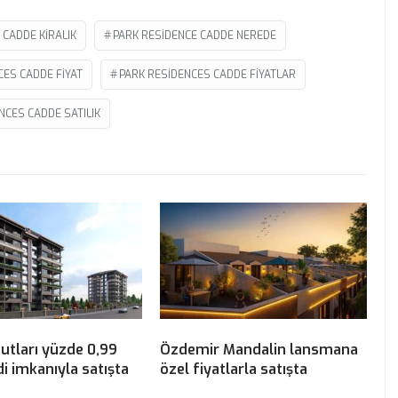
 CADDE KIRALIK
PARK RESIDENCE CADDE NEREDE
CES CADDE FIYAT
PARK RESIDENCES CADDE FIYATLAR
NCES CADDE SATILIK
utları yüzde 0,99
Özdemir Mandalin lansmana
di imkanıyla satışta
özel fiyatlarla satışta