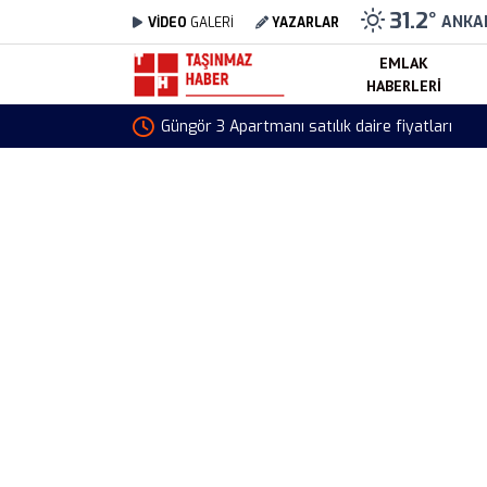
31.2
°
ANKA
VİDEO
GALERİ
YAZARLAR
EMLAK
HABERLERI
Güngör 3 Apartmanı satılık daire fiyatları