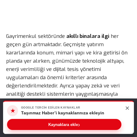
Gayrimenkul sektöründe
akıllı binalara ilgi
her
geçen gün artmaktadır. Geçmişte yatırım
kararlarında konum, mimari yapı ve kira getirisi ön
planda yer alırken, günümüzde teknolojik altyapı,
enerji verimliliği ve dijital tesis yönetimi
uygulamaları da önemli kriterler arasında
değerlendirilmektedir. Ayrıca yapay zekâ ve veri
analitiği destekli sistemlerin yaygınlaşmasıyla
birlikte yatırımcılar, binaların yalnızca fiziksel
×
Web sitemizde size en iyi deneyimi sunabilmemiz için çerezleri
GOOGLE TERCIH EDILEN KAYNAKLAR
özelliklerine değil, ne kadar verimli yönetildiğine de
★
kullanıyoruz. Bu siteyi kullanmaya devam ederseniz, bunu kabul
Taşınmaz Haber’i kaynaklarınıza ekleyin
odaklanmaktadır.
ettiğinizi varsayarız.
›
Kaynaklara ekle
Tamam
Akıllı Binalara İlgi Neden Artıyor?