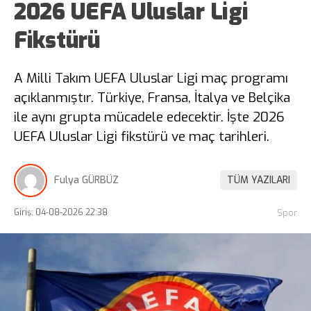
2026 UEFA Uluslar Ligi
Fikstürü
A Milli Takım UEFA Uluslar Ligi maç programı
açıklanmıştır. Türkiye, Fransa, İtalya ve Belçika
ile aynı grupta mücadele edecektir. İşte 2026
UEFA Uluslar Ligi fikstürü ve maç tarihleri.
Fulya GÜRBÜZ
TÜM YAZILARI
Giriş: 04-08-2026 22:38
Spor