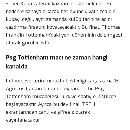
Süper Kupa zaferini kazanmak istemektedir. Bu
nedenle sahaya çıkacak her oyuncu, yalnızca bir
kupayı değil, aynı zamanda kulüp tarihine adını
yazdırma fırsatını kovalayacaktır. Bu final, Thomas
Frank’in Tottenham’daki yeni döneminin de simgesi
olarak görülecektir.
Psg Tottenham maçı ne zaman hangi
kanalda
Futbolseverlerin merakla beklediği karşılaşma 13
Ağustos Çarşamba günü oynanacaktır. Psg
Tottenham mücadelesi Türkiye saatiyle 22.00’de
başlayacaktır. Ayrıca bu dev final, TRT 1
ekranlarından canlı ve şifresiz olarak
yayınlanacaktır.