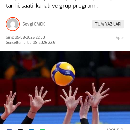
tarihi, saati, kanalı ve grup programı.
Sevgi EMEK
TÜM YAZILARI
Giriş: 05-08-2026 22:50
Spor
Güncelleme: 05-08-2026 22:51