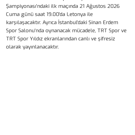
Şampiyonası’ndaki ilk maçında 21 Ağustos 2026
Cuma günü saat 19.00’da Letonya ile
karşılaşacaktır. Ayrıca İstanbul’daki Sinan Erdem
Spor Salonu’nda oynanacak mücadele, TRT Spor ve
TRT Spor Yıldız ekranlarından canlı ve şifresiz
olarak yayınlanacaktır.