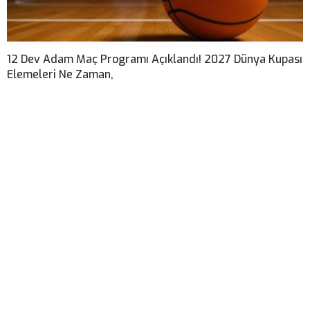
12 Dev Adam Maç Programı Açıklandı! 2027 Dünya Kupası
Elemeleri Ne Zaman,