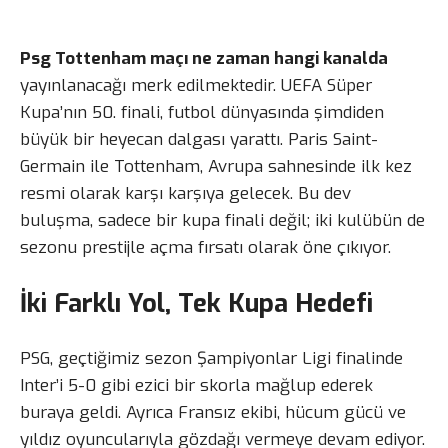
Psg Tottenham maçı ne zaman hangi kanalda
yayınlanacağı merk edilmektedir. UEFA Süper
Kupa’nın 50. finali, futbol dünyasında şimdiden
büyük bir heyecan dalgası yarattı. Paris Saint-
Germain ile Tottenham, Avrupa sahnesinde ilk kez
resmi olarak karşı karşıya gelecek. Bu dev
buluşma, sadece bir kupa finali değil; iki kulübün de
sezonu prestijle açma fırsatı olarak öne çıkıyor.
İki Farklı Yol, Tek Kupa Hedefi
PSG, geçtiğimiz sezon Şampiyonlar Ligi finalinde
Inter’i 5-0 gibi ezici bir skorla mağlup ederek
buraya geldi. Ayrıca Fransız ekibi, hücum gücü ve
yıldız oyuncularıyla gözdağı vermeye devam ediyor.