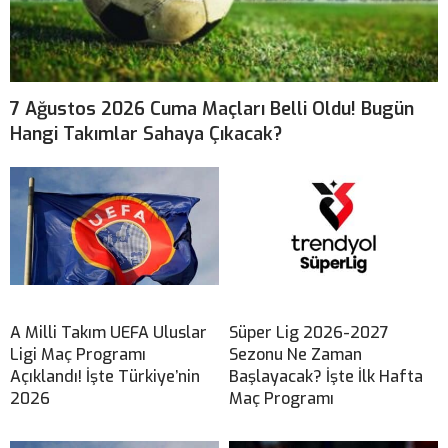
7 Ağustos 2026 Cuma Maçları Belli Oldu! Bugün
Hangi Takımlar Sahaya Çıkacak?
A Milli Takım UEFA Uluslar
Süper Lig 2026-2027
Ligi Maç Programı
Sezonu Ne Zaman
Açıklandı! İşte Türkiye’nin
Başlayacak? İşte İlk Hafta
2026
Maç Programı