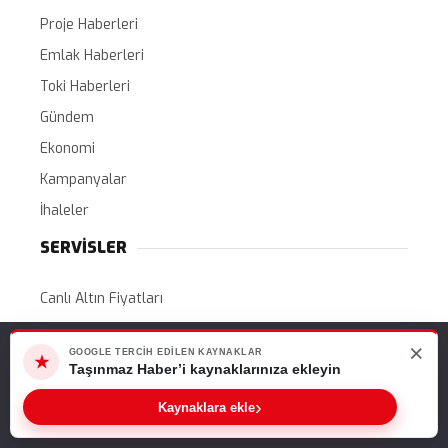
Proje Haberleri
Emlak Haberleri
Toki Haberleri
Gündem
Ekonomi
Kampanyalar
İhaleler
SERVİSLER
Canlı Altın Fiyatları
Canlı Döviz Kurları
×
Web sitemizde size en iyi deneyimi sunabilmemiz için çerezleri
GOOGLE TERCIH EDILEN KAYNAKLAR
Hava Durumu
★
kullanıyoruz. Bu siteyi kullanmaya devam ederseniz, bunu kabul
Taşınmaz Haber’i kaynaklarınıza ekleyin
ettiğinizi varsayarız.
Namaz Vakitleri
›
Kaynaklara ekle
Tamam
Nöbetçi Eczaneler