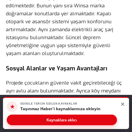
edilmektedir. Bunun yanı sıra Winsa marka
doğramalar konutlarda yer almaktadır. Kapalı
otopark ve asansör sistemi yaşam konforunu
artırmaktadır. Aynı zamanda elektrikli araç şarj
istasyonu bulunmaktadır. Güncel deprem
yönetmeliğine uygun yapı sistemiyle güvenli
yaşam alanları oluşturulmaktadır.
Sosyal Alanlar ve Yaşam Avantajları
Projede çocukların güvenle vakit geçirebileceği üç
ayrı avlu alanı bulunmaktadır. Ayrıca köy meydanı
ve köy kahvesine yaklaşık 200 metre mesafede
×
Web sitemizde size en iyi deneyimi sunabilmemiz için çerezleri
GOOGLE TERCIH EDILEN KAYNAKLAR
konumlanmaktadır. Bunun yanı sıra pazar yeri,
★
kullanıyoruz. Bu siteyi kullanmaya devam ederseniz, bunu kabul
Taşınmaz Haber’i kaynaklarınıza ekleyin
market, eczane ve toplu ulaşım noktalarına
ettiğinizi varsayarız.
›
Sıradaki Haber
Kaynaklara ekle
yürüyerek ulaşılabilmektedir. Zeytinli Sahili ve
Tamam
Özdemir Mandalin lansmana özel fiyatlarla satışta
Akçay plajlarına kısa sürede ulaşım sağlanmaktadır.