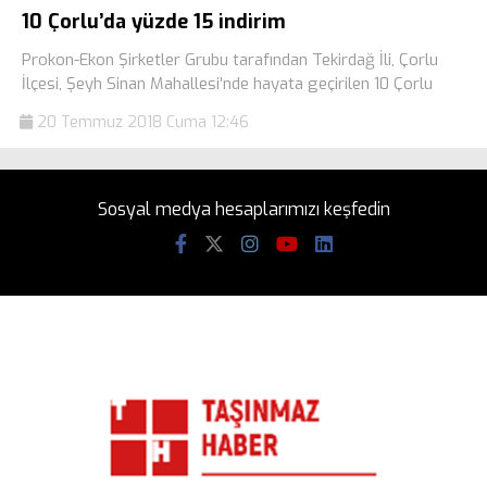
10 Çorlu’da yüzde 15 indirim
Prokon-Ekon Şirketler Grubu tarafından Tekirdağ İli, Çorlu
İlçesi, Şeyh Sinan Mahallesi’nde hayata geçirilen 10 Çorlu
20 Temmuz 2018 Cuma 12:46
Sosyal medya hesaplarımızı keşfedin