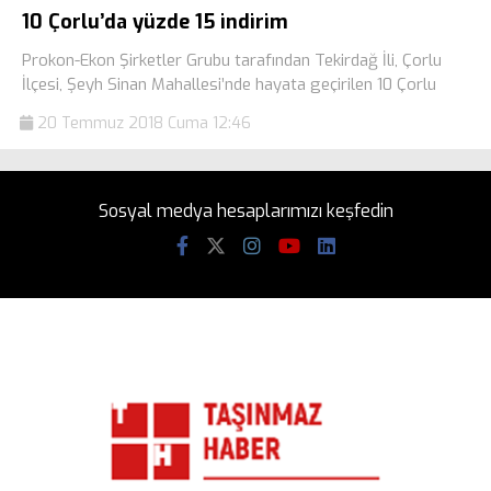
10 Çorlu’da yüzde 15 indirim
Prokon-Ekon Şirketler Grubu tarafından Tekirdağ İli, Çorlu
İlçesi, Şeyh Sinan Mahallesi’nde hayata geçirilen 10 Çorlu
20 Temmuz 2018 Cuma 12:46
Sosyal medya hesaplarımızı keşfedin