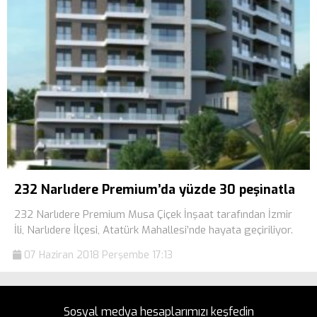
232 Narlıdere Premium’da yüzde 30 peşinatla
232 Narlıdere Premium Musa Çiçek İnşaat tarafından İzmir
İli, Narlıdere İlçesi, Atatürk Mahallesi’nde hayata geçiriliyor.
07 Haziran 2018 Perşembe 17:13
Sosyal medya hesaplarımızı keşfedin