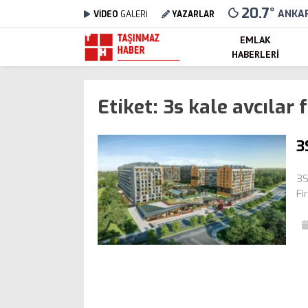
20.7
°
ANKA
VİDEO
GALERİ
YAZARLAR
EMLAK
HABERLERI
Etiket:
3s kale avcılar 
3
3S
Fi