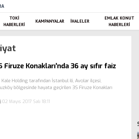
RA
TOKI
EMLAK KONUT
KAMPANYALAR
İHALELER
HABERLERI
HABERLERI
fiyat
S Firuze Konakları’nda 36 ay sıfır faiz
 Kale Holding tarafından İstanbul ili, Avcılar ilçesi,
ruzköy bölgesinde hayata geçirilen 3S Firuze Konakları
02 Mayıs 2017 Salı 18:11