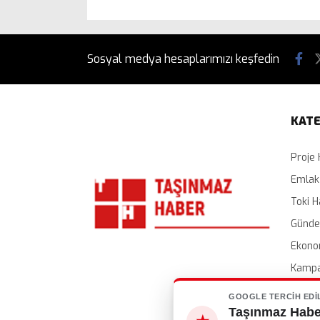
Sosyal medya hesaplarımızı keşfedin
KATE
Proje 
Emlak
Toki H
Günd
Ekono
Kampa
İhalel
GOOGLE TERCIH EDI
Taşınmaz Haber