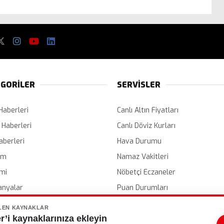
GORİLER
SERVİSLER
Haberleri
Canlı Altın Fiyatları
 Haberleri
Canlı Döviz Kurları
aberleri
Hava Durumu
em
Namaz Vakitleri
mi
Nöbetçi Eczaneler
nyalar
Puan Durumları
er
Etkinlik Takvimi
LEN KAYNAKLAR
’i kaynaklarınıza ekleyin