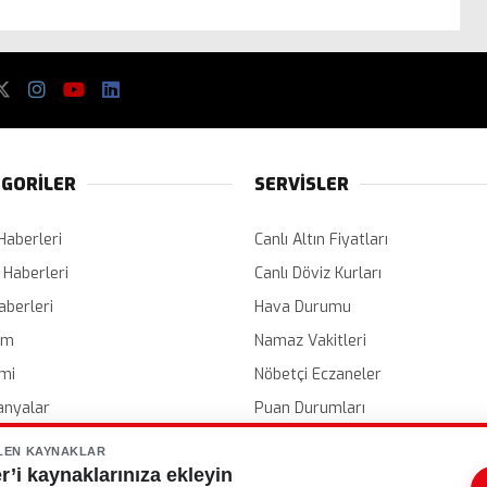
GORİLER
SERVİSLER
Haberleri
Canlı Altın Fiyatları
 Haberleri
Canlı Döviz Kurları
aberleri
Hava Durumu
em
Namaz Vakitleri
mi
Nöbetçi Eczaneler
nyalar
Puan Durumları
er
Etkinlik Takvimi
LEN KAYNAKLAR
’i kaynaklarınıza ekleyin