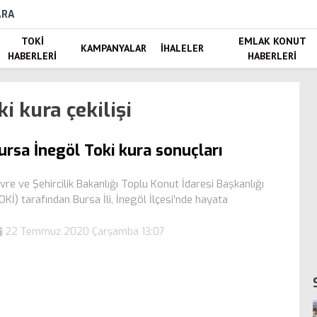
ARA
TOKI
EMLAK KONUT
KAMPANYALAR
İHALELER
HABERLERI
HABERLERI
i kura çekilişi
ursa İnegöl Toki kura sonuçları
vre ve Şehircilik Bakanlığı Toplu Konut İdaresi Başkanlığı
OKİ) tarafından Bursa İli, İnegöl İlçesi’nde hayata
22 Temmuz 2020 Çarşamba 13:07