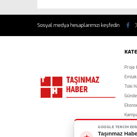
Sosyal medya hesaplarımızı keşfedin
KATE
Proje 
Emlak
Toki H
Günd
Ekono
Kampa
İhalel
GOOGLE TERCIH EDI
Taşınmaz Haber