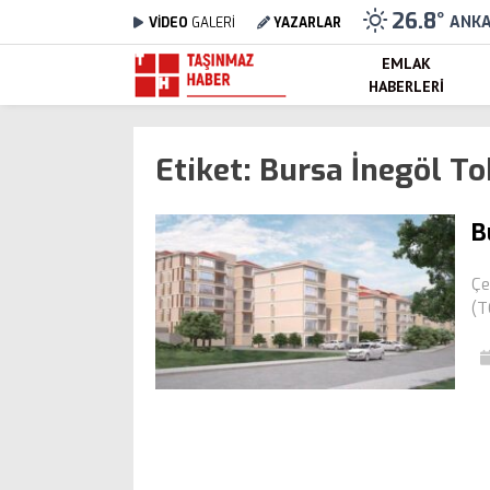
26.8
°
ANK
VİDEO
GALERİ
YAZARLAR
EMLAK
HABERLERI
Etiket:
Bursa İnegöl Tok
B
Çe
(T