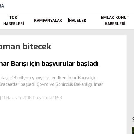
RA
TOKI
EMLAK KONUT
KAMPANYALAR
İHALELER
HABERLERI
HABERLERI
zaman bitecek
mar Barışı için başvurular başladı
klaşık 13 milyon yapıyı ilgilendiren İmar Barışı için
racaatlar başladı. Çevre ve Şehircilik Bakanlığı, İmar
11 Haziran 2018 Pazartesi 11:53