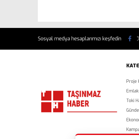
Sosyal medya hesaplarımızı keşfedin
KATE
Proje 
Emlak
Toki H
Günd
Ekono
Kampa