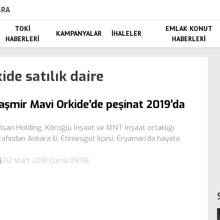
ARA
TOKI
EMLAK KONUT
KAMPANYALAR
İHALELER
HABERLERI
HABERLERI
de satılık daire
aşmir Mavi Orkide’de peşinat 2019’da
lsan Holding, Köroğlu İnşaat ve MNT İnşaat ortaklığı
rafından Ankara ili, Etimesgut ilçesi, Eryaman’da hayata
02 Mart 2018 Cuma 09:58