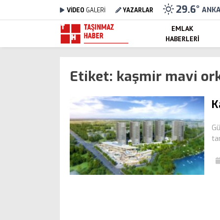
29.6
°
ANK
VİDEO
GALERİ
YAZARLAR
EMLAK
HABERLERI
Etiket:
kaşmir mavi orki
K
Gü
ta