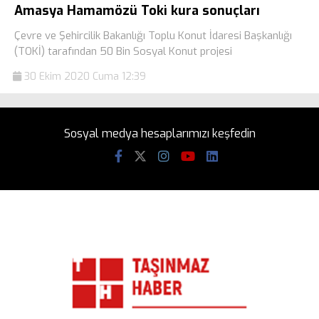
Amasya Hamamözü Toki kura sonuçları
Çevre ve Şehircilik Bakanlığı Toplu Konut İdaresi Başkanlığı
(TOKİ) tarafından 50 Bin Sosyal Konut projesi
30 Ekim 2020 Cuma 12:39
Sosyal medya hesaplarımızı keşfedin