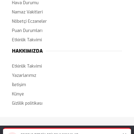
Hava Durumu
Namaz Vakitleri
Nöbetçi Eczaneler
Puan Durumları
Etkinlik Takvimi
HAKKIMIZDA
Etkinlik Takvimi
Yazarlarımız
İletişim
Künye
Gizlilik politikası
Tüm Hakları Saklıdır. |
WordPress Haber Teması
Web sitemizde size en iyi deneyimi sunabilmemiz için çerezleri