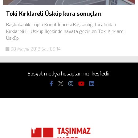
Toki Kırklareli Üsküp kura sonuçları
Başbakanlık Toplu Konut İdaresi Başkanlığı tarafından
Kırklareli İli, Üsküp İlçesinde hayata geçirilen Toki Kırklareli
Üsküp
08 Mayıs 2018 Salı 09:14
Sosyal medya hesaplarımızı keşfedin