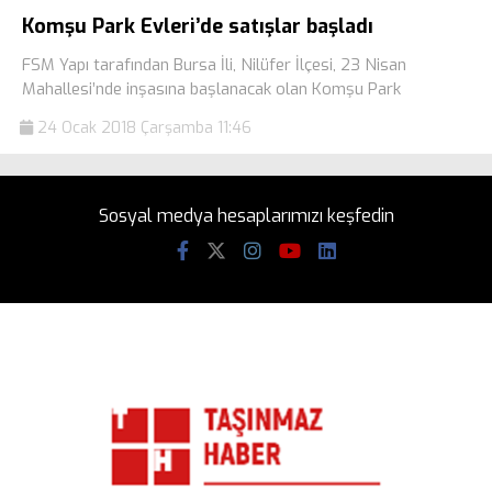
Komşu Park Evleri’de satışlar başladı
FSM Yapı tarafından Bursa İli, Nilüfer İlçesi, 23 Nisan
Mahallesi’nde inşasına başlanacak olan Komşu Park
24 Ocak 2018 Çarşamba 11:46
Sosyal medya hesaplarımızı keşfedin