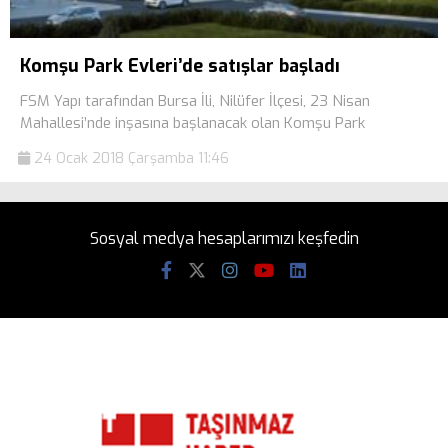
Komşu Park Evleri’de satışlar başladı
FSM Yapı tarafından Bursa İli, Nilüfer İlçesi, 23 Nisan
Mahallesi’nde inşasına başlanacak olan Komşu Park
24 Ocak 2018 Çarşamba 11:46
Sosyal medya hesaplarımızı keşfedin