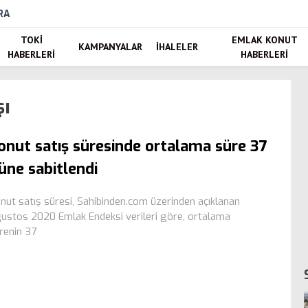
RA
TOKI
EMLAK KONUT
KAMPANYALAR
İHALELER
HABERLERI
HABERLERI
şı
onut satış süresinde ortalama süre 37
üne sabitlendi
nut satış süresi, Sahibinden.com üzerinden açıklanan
ustos 2020 Emlak Endeksi verileri göre, ortalama
renin 37