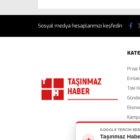
Sosyal medya hesaplarımızı keşfedin
KATE
Proje 
Emlak
Toki H
Günd
Ekono
Kampa
İhalel
GOOGLE TERCIH EDI
Taşınmaz Haber