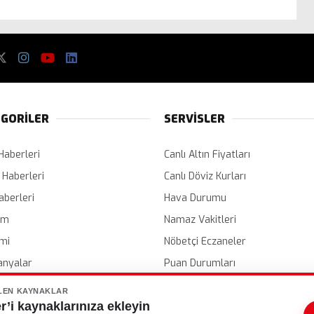
GORİLER
SERVİSLER
Haberleri
Canlı Altın Fiyatları
 Haberleri
Canlı Döviz Kurları
aberleri
Hava Durumu
em
Namaz Vakitleri
mi
Nöbetçi Eczaneler
nyalar
Puan Durumları
er
Etkinlik Takvimi
LEN KAYNAKLAR
’i kaynaklarınıza ekleyin