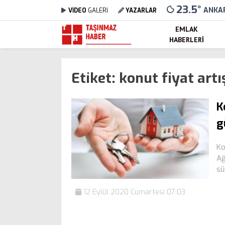
23.5
°
ANKA
VİDEO
GALERİ
YAZARLAR
EMLAK
HABERLERI
Etiket:
konut fiyat artı
K
g
Ko
Ağ
sü
12 Eylül 2020 Cumartesi 07:03