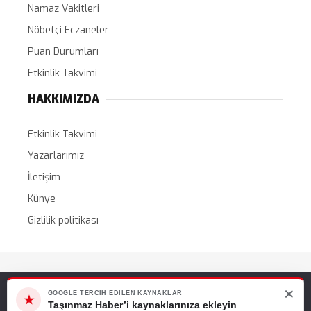
Namaz Vakitleri
Nöbetçi Eczaneler
Puan Durumları
Etkinlik Takvimi
HAKKIMIZDA
Etkinlik Takvimi
Yazarlarımız
İletişim
Künye
Gizlilik politikası
Tüm Hakları Saklıdır. |
WordPress Haber Teması
×
Web sitemizde size en iyi deneyimi sunabilmemiz için çerezleri
GOOGLE TERCIH EDILEN KAYNAKLAR
★
kullanıyoruz. Bu siteyi kullanmaya devam ederseniz, bunu kabul
Taşınmaz Haber’i kaynaklarınıza ekleyin