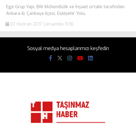
Ege Grup Yapı, BM Mühendislik ve İnşaat ortaklı tarafından
Ankara ili, Çankaya ilçesi, Eskişehir Yolu,
07 Haziran 2017 Çarşamba 11:36
Sosyal medya hesaplarımızı keşfedin