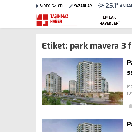
25.1
°
ANKA
VİDEO
GALERİ
YAZARLAR
EMLAK
HABERLERI
Etiket:
park mavera 3 f
P
s
İs
ge
P