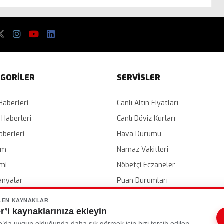
GORİLER
SERVİSLER
Haberleri
Canlı Altın Fiyatları
 Haberleri
Canlı Döviz Kurları
aberleri
Hava Durumu
em
Namaz Vakitleri
mi
Nöbetçi Eczaneler
nyalar
Puan Durumları
er
Etkinlik Takvimi
LEN KAYNAKLAR
’i kaynaklarınıza ekleyin
e’da uygun olduğunda daha sık görmek için bizi tercih edilen