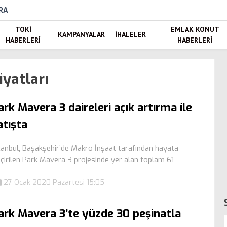
RA
TOKI
EMLAK KONUT
KAMPANYALAR
İHALELER
HABERLERI
HABERLERI
iyatları
ark Mavera 3 daireleri açık artırma ile
atışta
tanbul, Başakşehir’de Makro İnşaat tarafından hayata
çirilen Park Mavera 3 projesinde yer alan toplam 61
27 Ocak 2020 Pazartesi 15:05
ark Mavera 3’te yüzde 30 peşinatla