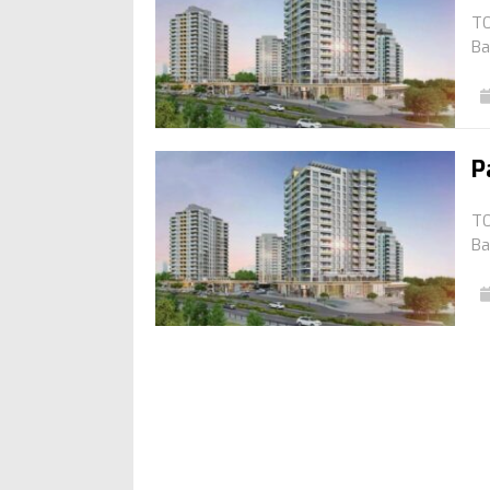
TO
Ba
P
TO
Ba