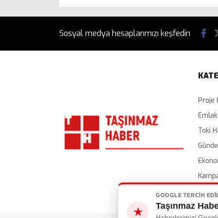
Sosyal medya hesaplarımızı keşfedin
KATE
Proje 
Emlak
Toki H
Günd
Ekono
Kampa
İhalel
GOOGLE TERCIH EDI
Taşınmaz Haber
★
Haberlerimizi Googl