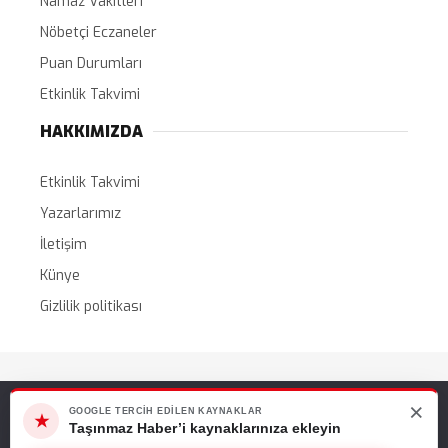
Namaz Vakitleri
Nöbetçi Eczaneler
Puan Durumları
Etkinlik Takvimi
HAKKIMIZDA
Etkinlik Takvimi
Yazarlarımız
İletişim
Künye
Gizlilik politikası
Tüm Hakları Saklıdır. |
WordPress Haber Teması
×
Web sitemizde size en iyi deneyimi sunabilmemiz için çerezleri
GOOGLE TERCIH EDILEN KAYNAKLAR
★
kullanıyoruz. Bu siteyi kullanmaya devam ederseniz, bunu kabul
Taşınmaz Haber’i kaynaklarınıza ekleyin
ettiğinizi varsayarız.