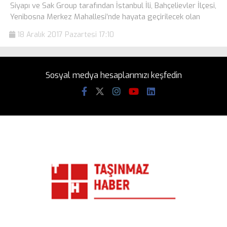
Siyapı ve Sak Group tarafından İstanbul İli, Bahçelievler İlçesi,
Yenibosna Merkez Mahallesi’nde hayata geçirilecek olan
18 Aralık 2017 Pazartesi 17:10
Sosyal medya hesaplarımızı keşfedin