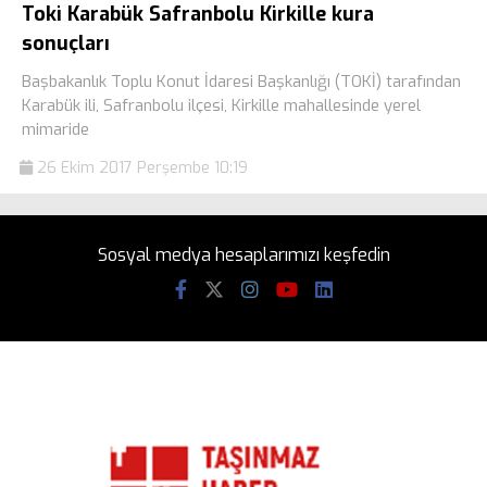
Toki Karabük Safranbolu Kirkille kura
sonuçları
Başbakanlık Toplu Konut İdaresi Başkanlığı (TOKİ) tarafından
Karabük ili, Safranbolu ilçesi, Kirkille mahallesinde yerel
mimaride
26 Ekim 2017 Perşembe 10:19
Sosyal medya hesaplarımızı keşfedin