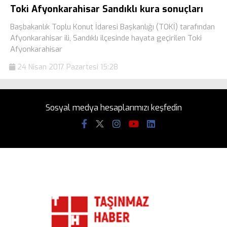
Toki Afyonkarahisar Sandıklı kura sonuçları
Başbakanlık Toplu Konut İdaresi Başkanlığı (TOKİ) tarafından
Afyonkarahisar ili, Sandıklı ilçesinde hayata geçirilen Toki
Afyonkarahisar
24 Nisan 2017 Pazartesi 15:28
Sosyal medya hesaplarımızı keşfedin