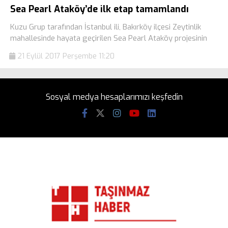
Sea Pearl Ataköy’de ilk etap tamamlandı
Kuzu Grup tarafından İstanbul ili, Bakırköy ilçesi Zeytinlik
mahallesinde hayata geçirilen Sea Pearl Ataköy projesinin
21 Eylül 2017 Perşembe 11:20
Sosyal medya hesaplarımızı keşfedin