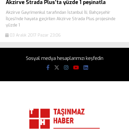
Akzirve Strada Plus’ta yüzde 1 peşinatla
Akzirve Gayrimenkul tarafından İstanbul İli, Bahçeşehir
İlçesi’nde hayata geçirilen Akzirve Strada Plus projesinde
yüzde 1
03 Aralık 2017 Pazar 23:06
Sosyal medya hesaplarımızı keşfedin