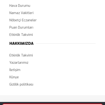
Hava Durumu
Namaz Vakitleri
Nöbetçi Eczaneler
Puan Durumları
Etkinlik Takvimi
HAKKIMIZDA
Etkinlik Takvimi
Yazarlarımız
İletişim
Künye
Gizlilik politikası
Tüm Hakları Saklıdır. |
WordPress Haber Teması