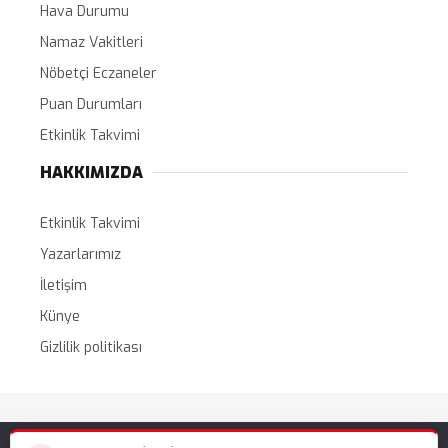
Hava Durumu
Namaz Vakitleri
Nöbetçi Eczaneler
Puan Durumları
Etkinlik Takvimi
HAKKIMIZDA
Etkinlik Takvimi
Yazarlarımız
İletişim
Künye
Gizlilik politikası
Tüm Hakları Saklıdır. |
WordPress Haber Teması
Web sitemizde size en iyi deneyimi sunabilmemiz için çerezleri