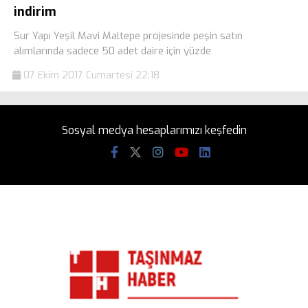
indirim
Sur Yapı Yeşil Mavi Maltepe projesinde peşin satın
alımlarında sadece 50 adet daire için yüzde
07 Ekim 2017 Cumartesi 22:18
Sosyal medya hesaplarımızı keşfedin