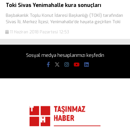
Toki Sivas Yenimahalle kura sonuçları
Başbakanlık Toplu Konut İdaresi Başkanlığı (TOKİ) tarafından
Sivas İli, Merkez İlçesi, Yenimahalle’de hayata geçirilen Toki
11 Haziran 2018 Pazartesi 12:53
Sosyal medya hesaplarımızı keşfedin