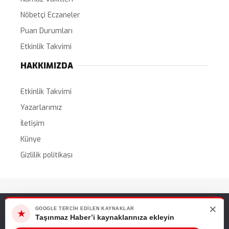
Nöbetçi Eczaneler
Puan Durumları
Etkinlik Takvimi
HAKKIMIZDA
Etkinlik Takvimi
Yazarlarımız
İletişim
Künye
Gizlilik politikası
Tüm Hakları Saklıdır. |
WordPress Haber Teması
×
Web sitemizde size en iyi deneyimi sunabilmemiz için çerezleri
GOOGLE TERCIH EDILEN KAYNAKLAR
★
kullanıyoruz. Bu siteyi kullanmaya devam ederseniz, bunu kabul
Taşınmaz Haber’i kaynaklarınıza ekleyin
ettiğinizi varsayarız.