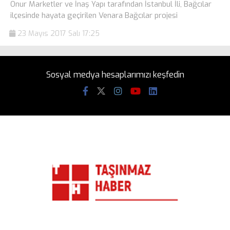
Onur Marketler ve İnaş Yapı tarafından İstanbul İli, Bağcılar
ilçesinde hayata geçirilen Venara Bağcılar projesi
23 Mayıs 2017 Salı 17:25
Sosyal medya hesaplarımızı keşfedin