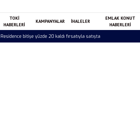
TOKI
EMLAK KONUT
KAMPANYALAR
İHALELER
HABERLERI
HABERLERI
la satışta