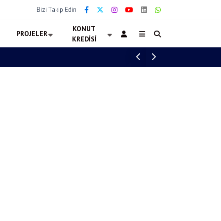
Bizi Takip Edin
KONUT
PROJELER
KREDISI
Aktez Nefes satılık daire fiyatları