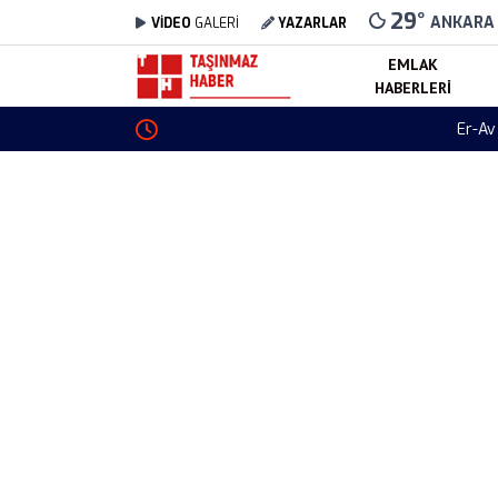
29
°
ANKARA
VİDEO
GALERİ
YAZARLAR
EMLAK
HABERLERI
Er-Av Residence bitişe yüzde 20 kaldı fırsatıy