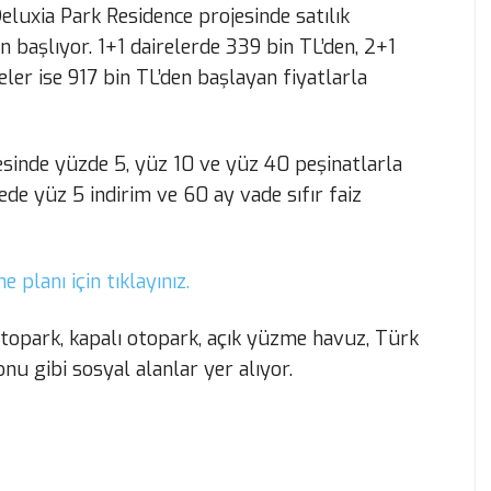
eluxia Park Residence projesinde satılık
an başlıyor. 1+1 dairelerde 339 bin TL’den, 2+1
eler ise 917 bin TL’den başlayan fiyatlarla
esinde yüzde 5, yüz 10 ve yüz 40 peşinatlarla
ede yüz 5 indirim ve 60 ay vade sıfır faiz
planı için tıklayınız.
otopark, kapalı otopark, açık yüzme havuz, Türk
nu gibi sosyal alanlar yer alıyor.