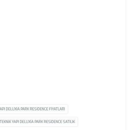
YAPI DELUXIA PARK RESIDENCE FIYATLARI
TEKNIK YAPI DELUXIA PARK RESIDENCE SATILIK