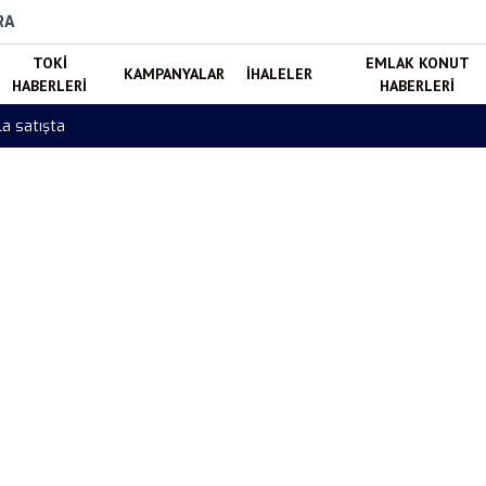
RA
TOKI
EMLAK KONUT
KAMPANYALAR
İHALELER
HABERLERI
HABERLERI
abzon Tonya Sosyal Konut Projesi Tamamlandı! 88 Konut Hak Sahipler