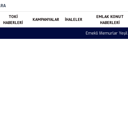
ARA
TOKI
EMLAK KONUT
KAMPANYALAR
İHALELER
HABERLERI
HABERLERI
Nereye Yapılacak? Gerekli Belgeyi Hangi Kurum Düzenleyecek?