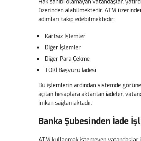
Hak sahibi olamayan vatandaşlar, yatırdı
üzerinden alabilmektedir. ATM üzerinde
adımları takip edebilmektedir:
Kartsız İşlemler
Diğer İşlemler
Diğer Para Çekme
TOKİ Başvuru İadesi
Bu işlemlerin ardından sistemde görünen
açılan hesaplara aktarılan iadeler, vata
imkan sağlamaktadır.
Banka Şubesinden İade İş
ATM kullanmak istemeyen vatandaşlar iç