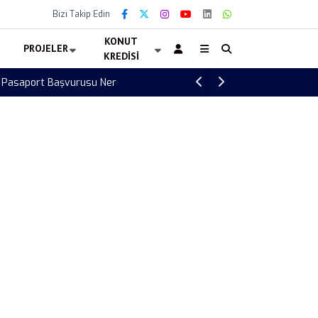
Bizi Takip Edin
KONUT
PROJELER
KREDISI
Reft Yeniköy satılık villa fiyatları