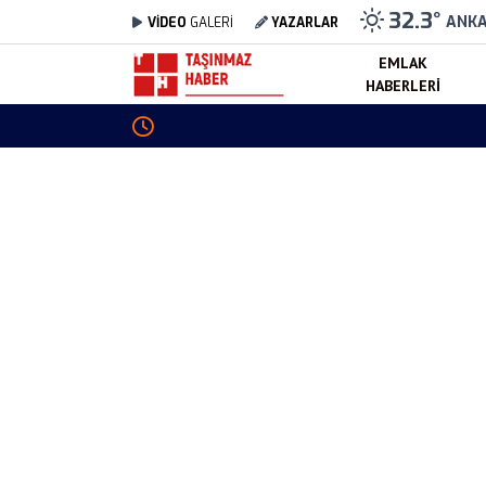
32.3
°
ANK
VİDEO
GALERİ
YAZARLAR
EMLAK
HABERLERI
Emekli Memurlar Yeşil Pasaport Başvurusu 