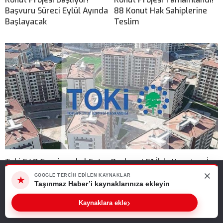
Başvuru Süreci Eylül Ayında
88 Konut Hak Sahiplerine
Başlayacak
Teslim
Toki 540 Gayrimenkul Satışı Başlıyor! 51 İlde Konut ve İş
Yerleri Açık
×
Web sitemizde size en iyi deneyimi sunabilmemiz için çerezleri
GOOGLE TERCIH EDILEN KAYNAKLAR
★
kullanıyoruz. Bu siteyi kullanmaya devam ederseniz, bunu kabul
Taşınmaz Haber’i kaynaklarınıza ekleyin
ettiğinizi varsayarız.
›
Kaynaklara ekle
Tamam