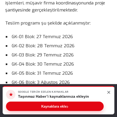
işlemleri, müşavir firma koordinasyonunda proje
şantiyesinde gerçekleştirilmektedir.
Teslim programı şu şekilde açıklanmıştır:
GK-01 Blok: 27 Temmuz 2026
GK-02 Blok: 28 Temmuz 2026
GK-03 Blok: 29 Temmuz 2026
GK-04 Blok: 30 Temmuz 2026
GK-05 Blok: 31 Temmuz 2026
GK-06 Blok: 3 Ağustos 2026
×
GK-07 Blok: 4 Ağustos 2026
Web sitemizde size en iyi deneyimi sunabilmemiz için çerezleri
GOOGLE TERCIH EDILEN KAYNAKLAR
★
kullanıyoruz. Bu siteyi kullanmaya devam ederseniz, bunu kabul
Taşınmaz Haber’i kaynaklarınıza ekleyin
GK-08 Blok: 5 Ağustos 2026
ettiğinizi varsayarız.
›
Kaynaklara ekle
GK-09 Blok: 6 Ağustos 2026
Tamam