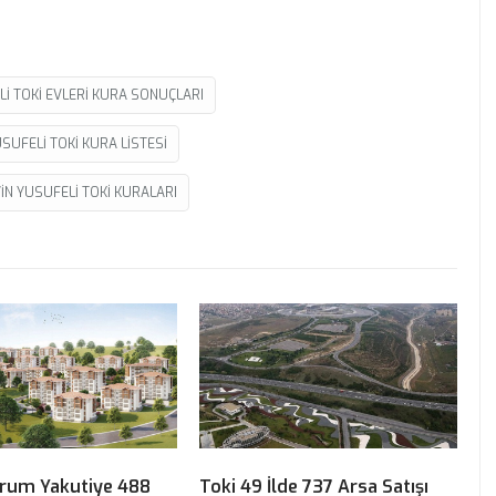
I TOKI EVLERI KURA SONUÇLARI
SUFELI TOKI KURA LISTESI
IN YUSUFELI TOKI KURALARI
urum Yakutiye 488
Toki 49 İlde 737 Arsa Satışı