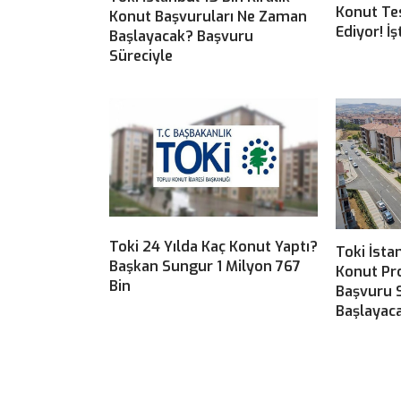
Konut Te
Konut Başvuruları Ne Zaman
Ediyor! İ
Başlayacak? Başvuru
Süreciyle
Toki 24 Yılda Kaç Konut Yaptı?
Toki İsta
Başkan Sungur 1 Milyon 767
Konut Pro
Bin
Başvuru S
Başlayac