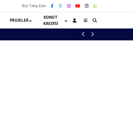
Bizi Takip Edin
KONUT
PROJELER
KREDISI
Altın Pasaport Başvurusu Başladı! 90 Bin 