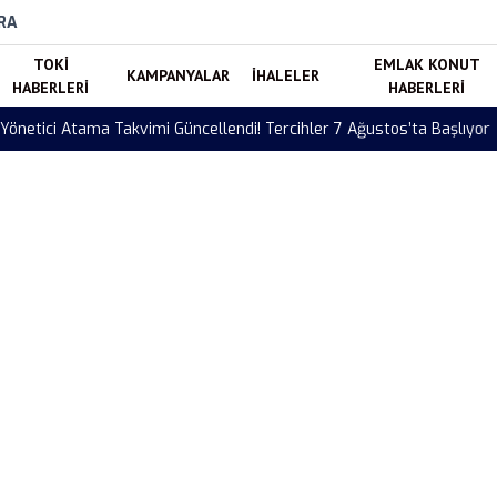
RA
TOKI
EMLAK KONUT
KAMPANYALAR
İHALELER
HABERLERI
HABERLERI
di! Tercihler 7 Ağustos’ta Başlıyor