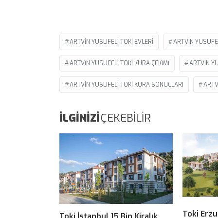
ARTVIN YUSUFELI TOKI EVLERI
ARTVIN YUSUFEL
ARTVIN YUSUFELI TOKI KURA ÇEKIMI
ARTVIN YU
ARTVIN YUSUFELI TOKI KURA SONUÇLARI
ARTV
İLGİNİZİ
ÇEKEBİLİR
Toki Erz
Toki İstanbul 15 Bin Kiralık