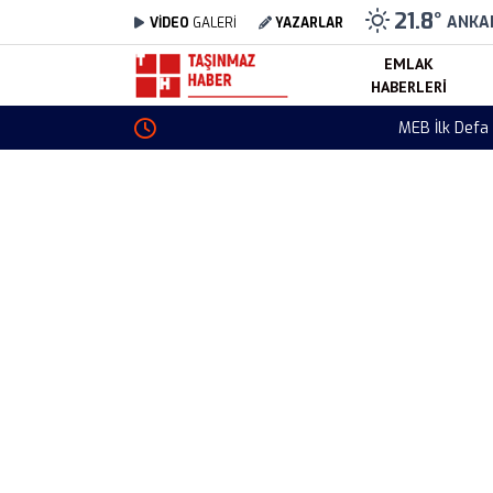
21.8
°
ANKA
VİDEO
GALERİ
YAZARLAR
EMLAK
HABERLERI
MEB İlk Defa Yönetici Atama Takvimi Güncellen