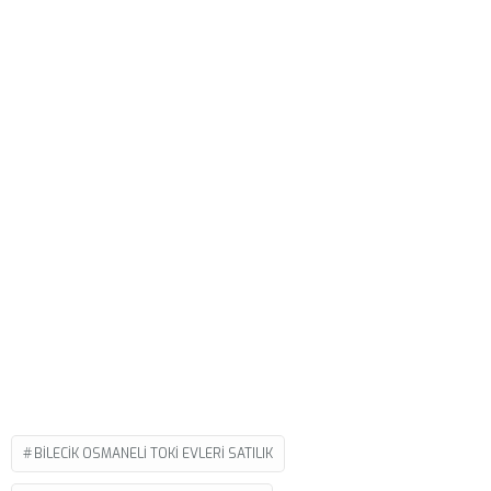
BILECIK OSMANELI TOKI EVLERI SATILIK