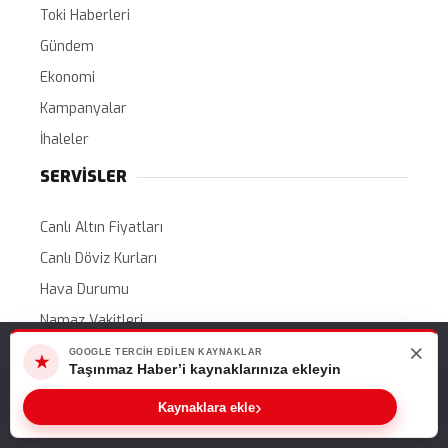
Toki Haberleri
Gündem
Ekonomi
Kampanyalar
İhaleler
SERVİSLER
Canlı Altın Fiyatları
Canlı Döviz Kurları
Hava Durumu
Namaz Vakitleri
×
Web sitemizde size en iyi deneyimi sunabilmemiz için çerezleri
Nöbetçi Eczaneler
GOOGLE TERCIH EDILEN KAYNAKLAR
★
kullanıyoruz. Bu siteyi kullanmaya devam ederseniz, bunu kabul
Taşınmaz Haber’i kaynaklarınıza ekleyin
Puan Durumları
ettiğinizi varsayarız.
›
Kaynaklara ekle
Etkinlik Takvimi
Tamam