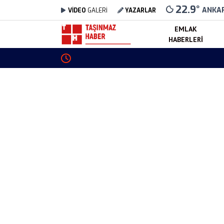
22.9
°
ANKA
VİDEO
GALERİ
YAZARLAR
EMLAK
HABERLERI
Toki Trabzon Tonya Sosyal Konut Projesi Tama