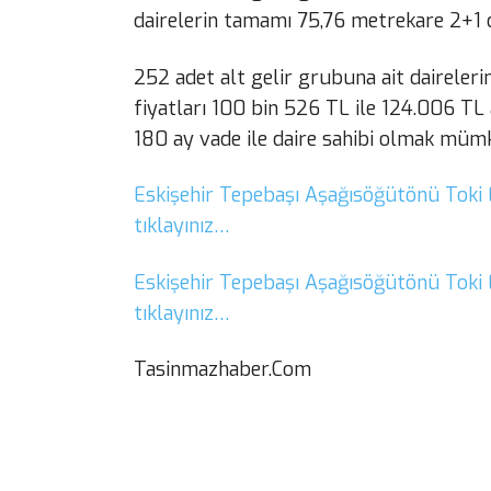
dairelerin tamamı 75,76 metrekare 2+1 
252 adet alt gelir grubuna ait daireleri
fiyatları 100 bin 526 TL ile 124.006 TL 
180 ay vade ile daire sahibi olmak müm
Eskişehir Tepebaşı Aşağısöğütönü Toki E
tıklayınız…
Eskişehir Tepebaşı Aşağısöğütönü Toki 
tıklayınız…
Tasinmazhaber.Com