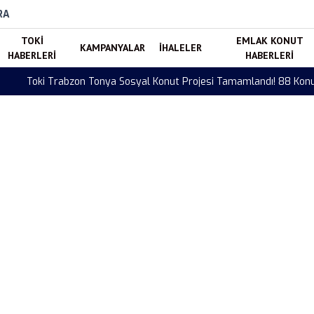
RA
TOKI
EMLAK KONUT
KAMPANYALAR
İHALELER
HABERLERI
HABERLERI
mlandı! 88 Konut Hak Sahiplerine Teslim Edildi