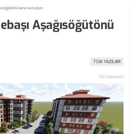
ğısöğütönü kura sonuçları
pebaşı Aşağısöğütönü
TÜM YAZILARI
Toki Haberleri