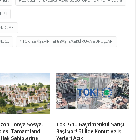
TILIK
ESKIŞEHIR TEPEBAŞI AŞAĞISÖĞÜTÖNÜ TOKI KURA ÇEKIMI
TESI
NUÇLARI
ONUCU
TOKI ESKIŞEHIR TEPEBAŞI EMEKLI KURA SONUÇLARI
bzon Tonya Sosyal
Toki 540 Gayrimenkul Satışı
ojesi Tamamlandı!
Başlıyor! 51 İlde Konut ve İş
 Hak Sahiplerine
Yerleri Açık