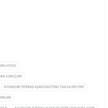
URA LISTESI
KURA SONUÇLARI
ESKIŞEHIR TEPEBAŞI AŞAĞISÖĞÜTÖNÜ TOKI EVLERI FIYAT
URALARI