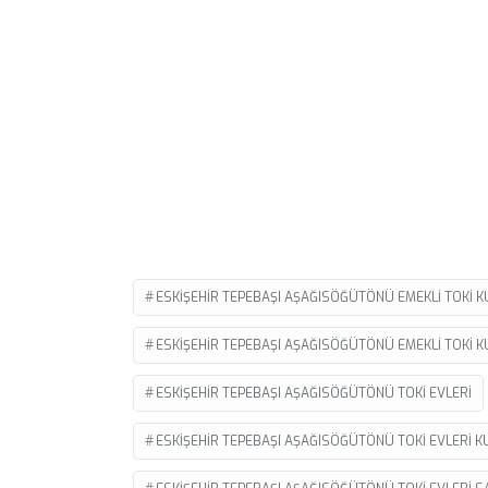
ESKIŞEHIR TEPEBAŞI AŞAĞISÖĞÜTÖNÜ EMEKLI TOKI K
ESKIŞEHIR TEPEBAŞI AŞAĞISÖĞÜTÖNÜ EMEKLI TOKI 
ESKIŞEHIR TEPEBAŞI AŞAĞISÖĞÜTÖNÜ TOKI EVLERI
ESKIŞEHIR TEPEBAŞI AŞAĞISÖĞÜTÖNÜ TOKI EVLERI K