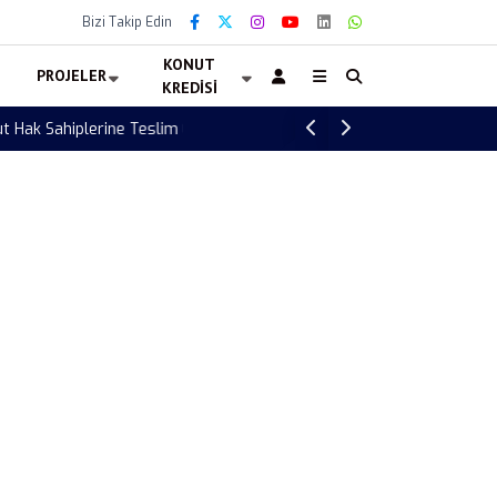
Bizi Takip Edin
KONUT
PROJELER
KREDISI
Türkiye Letonya voleybol maçı ne zaman? 