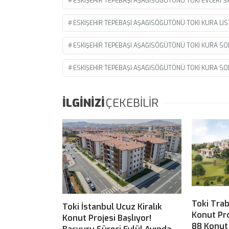
ESKIŞEHIR TEPEBAŞI AŞAĞISÖĞÜTÖNÜ TOKI EVLERI SA
ESKIŞEHIR TEPEBAŞI AŞAĞISÖĞÜTÖNÜ TOKI KURA LIS
ESKIŞEHIR TEPEBAŞI AŞAĞISÖĞÜTÖNÜ TOKI KURA SO
ESKIŞEHIR TEPEBAŞI AŞAĞISÖĞÜTÖNÜ TOKI KURA S
İLGİNİZİ
ÇEKEBİLİR
Toki Tra
Toki İstanbul Ucuz Kiralık
Konut Pr
Konut Projesi Başlıyor!
88 Konut