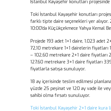
İstanbul Kayaşehir konutları projesinde
Toki İstanbul Kayaşehir konutları proje
farklı tipte daire seçenekleri yer alıyor
10:00’da Küçükçekmece Yahya Kemal Beyat
Projede 193 adet 1+1 daire, 1.023 adet 2
72,10 metrekare 1+1 dairelerin fiyatları
– 102,60 metrekare 2+1 daire fiyatları 2
127,60 metrekare 3+1 daire fiyatları 33
fiyatlarla satışa sunuluyor.
18 ay içerisinde teslim edilmesi planlan
yüzde 25 peşinat ve 120 ay vade ile vey
sahibi olma fırsatı sunuluyor.
Toki İstanbul Kayaşehir 2+1 daire kura li