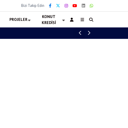
Bizi Takip Edin
KONUT
PROJELER
KREDISI
Er-Av Residence bitişe yüzde 20 kaldı fırsa