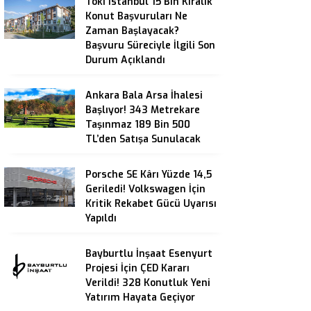
Toki İstanbul 15 Bin Kiralık
Konut Başvuruları Ne
Zaman Başlayacak?
Başvuru Süreciyle İlgili Son
Durum Açıklandı
Ankara Bala Arsa İhalesi
Başlıyor! 343 Metrekare
Taşınmaz 189 Bin 500
TL’den Satışa Sunulacak
Porsche SE Kârı Yüzde 14,5
Geriledi! Volkswagen İçin
Kritik Rekabet Gücü Uyarısı
Yapıldı
Bayburtlu İnşaat Esenyurt
Projesi İçin ÇED Kararı
Verildi! 328 Konutluk Yeni
Yatırım Hayata Geçiyor