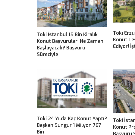
Toki Erz
Toki İstanbul 15 Bin Kiralık
Konut Te
Konut Başvuruları Ne Zaman
Ediyor! İ
Başlayacak? Başvuru
Süreciyle
Toki 24 Yılda Kaç Konut Yaptı?
Toki İsta
Başkan Sungur 1 Milyon 767
Konut Pro
Bin
Başvuru S