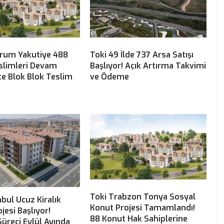
urum Yakutiye 488
Toki 49 İlde 737 Arsa Satışı
slimleri Devam
Başlıyor! Açık Artırma Takvimi
şte Blok Blok Teslim
ve Ödeme
Toki Trabzon Tonya Sosyal
nbul Ucuz Kiralık
Konut Projesi Tamamlandı!
jesi Başlıyor!
88 Konut Hak Sahiplerine
üreci Eylül Ayında