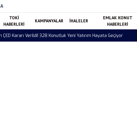
RA
TOKI
EMLAK KONUT
KAMPANYALAR
İHALELER
HABERLERI
HABERLERI
arı Verildi! 328 Konutluk Yeni Yatırım Hayata Geçiyor