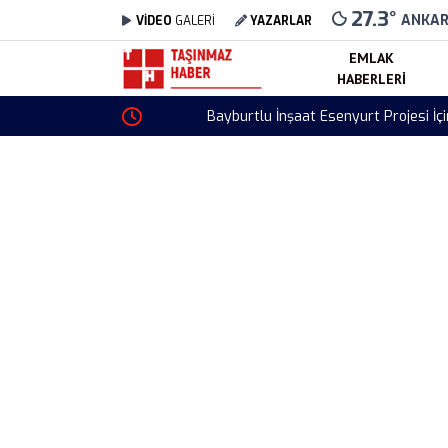
27.3
°
ANKA
VİDEO
GALERİ
YAZARLAR
EMLAK
HABERLERI
Bayburtlu İnşaat Esenyurt Projesi İçin ÇED Kar