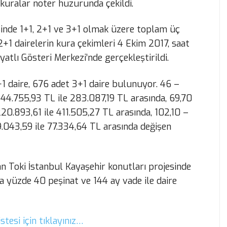
 kuralar noter huzurunda çekildi.
sinde 1+1, 2+1 ve 3+1 olmak üzere toplam üç
. 2+1 dairelerin kura çekimleri 4 Ekim 2017, saat
lı Gösteri Merkezi’nde gerçekleştirildi.
+1 daire, 676 adet 3+1 daire bulunuyor. 46 –
 144.755,93 TL ile 283.087,19 TL arasında, 69,70
20.893,61 ile 411.505,27 TL arasında, 102,10 –
9.043,59 ile 77.334,64 TL arasında değişen
an Toki İstanbul Kayaşehir konutları projesinde
a yüzde 40 peşinat ve 144 ay vade ile daire
stesi için tıklayınız…