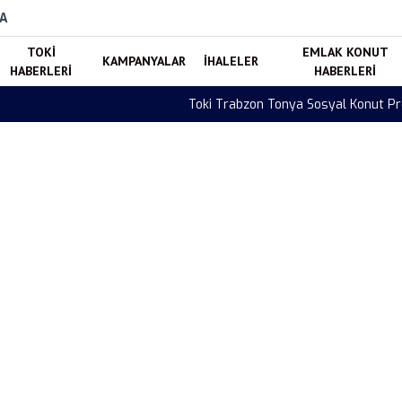
A
TOKI
EMLAK KONUT
KAMPANYALAR
İHALELER
HABERLERI
HABERLERI
mlandı! 88 Konut Hak Sahiplerine Teslim Edildi