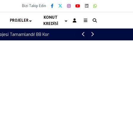
Bizi Takip Edin
KONUT
PROJELER
KREDISI
Türkiye Letonya voleybol maçı ne zaman? 