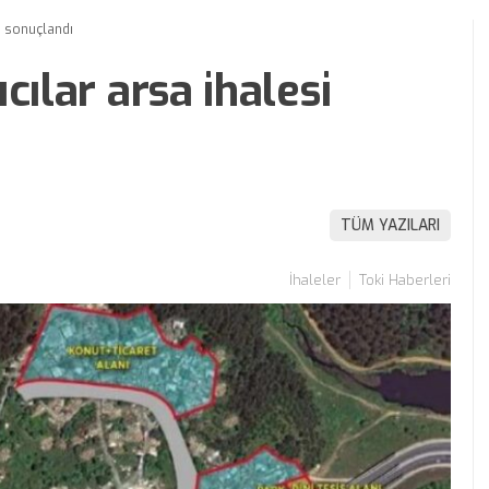
si sonuçlandı
cılar arsa ihalesi
TÜM YAZILARI
İhaleler
Toki Haberleri