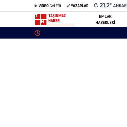
21.2
°
ANKAR
VİDEO
GALERİ
YAZARLAR
EMLAK
HABERLERI
Toki Trabzon Tonya Sosyal Konut Projesi Tama