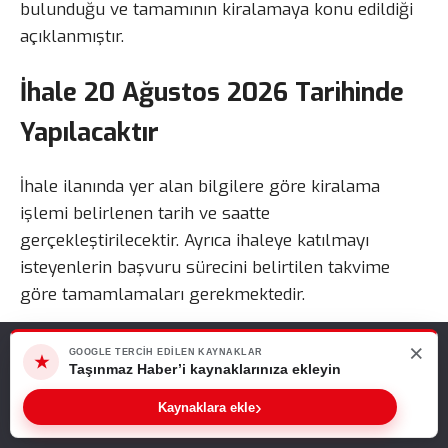
bulunduğu ve tamamının kiralamaya konu edildiği
açıklanmıştır.
İhale 20 Ağustos 2026 Tarihinde
Yapılacaktır
İhale ilanında yer alan bilgilere göre kiralama
işlemi belirlenen tarih ve saatte
gerçekleştirilecektir. Ayrıca ihaleye katılmayı
isteyenlerin başvuru sürecini belirtilen takvime
göre tamamlamaları gerekmektedir.
İhale bilgileri şu şekilde açıklanmıştır:
×
Web sitemizde size en iyi deneyimi sunabilmemiz için çerezleri
GOOGLE TERCIH EDILEN KAYNAKLAR
★
kullanıyoruz. Bu siteyi kullanmaya devam ederseniz, bunu kabul
Taşınmaz Haber’i kaynaklarınıza ekleyin
ettiğinizi varsayarız.
İhale tarihi: 20 Ağustos 2026
›
Kaynaklara ekle
Tamam
İhale saati: 12.00