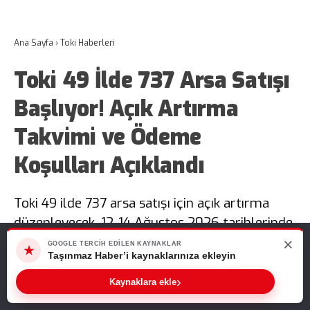
Ana Sayfa
›
Toki Haberleri
Toki 49 İlde 737 Arsa Satışı
Başlıyor! Açık Artırma
Takvimi ve Ödeme
Koşulları Açıklandı
Toki 49 ilde 737 arsa satışı için açık artırma
düzenleyecek. 12-14 Ağustos 2026 tarihlerinde
gerçekleştirilecek müzayedelerde yüzde 15
×
Web sitemizde size en iyi deneyimi sunabilmemiz için çerezleri
GOOGLE TERCIH EDILEN KAYNAKLAR
★
kullanıyoruz. Bu siteyi kullanmaya devam ederseniz, bunu kabul
Taşınmaz Haber’i kaynaklarınıza ekleyin
peşin ödeme indirimi ve 48 aya varan vade
ettiğinizi varsayarız.
imkânı sunulacak.
›
Kaynaklara ekle
Tamam