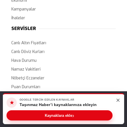
Ekonomi
Kampanyalar
İhaleler
SERVİSLER
Canlı Altın Fiyatları
Canlı Döviz Kurları
Hava Durumu
Namaz Vakitleri
Nöbetçi Eczaneler
Puan Durumları
Etkinlik Takvimi
×
Web sitemizde size en iyi deneyimi sunabilmemiz için çerezleri
GOOGLE TERCIH EDILEN KAYNAKLAR
★
kullanıyoruz. Bu siteyi kullanmaya devam ederseniz, bunu kabul
Taşınmaz Haber’i kaynaklarınıza ekleyin
HAKKIMIZDA
ettiğinizi varsayarız.
›
Kaynaklara ekle
Tamam
Etkinlik Takvimi