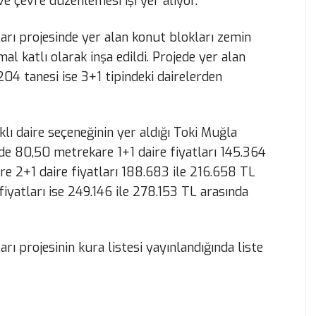
 ve çevre düzenlemesi işi yer alıyor.
rı projesinde yer alan konut blokları zemin
l katlı olarak inşa edildi. Projede yer alan
 204 tanesi ise 3+1 tipindeki dairelerden
lı daire seçeneğinin yer aldığı Toki Muğla
de 80,50 metrekare 1+1 daire fiyatları 145.364
re 2+1 daire fiyatları 188.683 ile 216.658 TL
fiyatları ise 249.146 ile 278.153 TL arasında
 projesinin kura listesi yayınlandığında liste