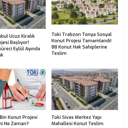
Toki Trabzon Tonya Sosyal
nbul Ucuz Kiralık
Konut Projesi Tamamlandı!
jesi Başlıyor!
88 Konut Hak Sahiplerine
üreci Eylül Ayında
Teslim
ak
Bin Konut Projesi
Toki Sivas Merkez Yapı
hi Ne Zaman?
Mahallesi Konut Teslim