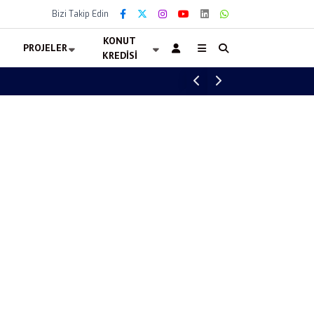
Bizi Takip Edin
KONUT
PROJELER
KREDISI
Şile Arsa İhalesi Başladı! Turizm İmarlı 7 