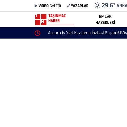
29.6
°
ANK
VİDEO
GALERİ
YAZARLAR
EMLAK
HABERLERI
Ankara İş Yeri Kiralama İhalesi Başladı! Büyükş