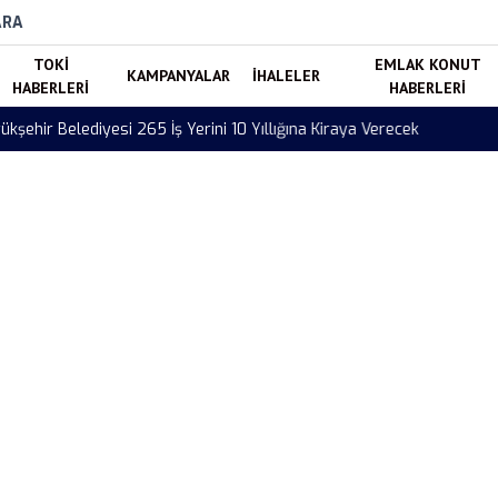
ARA
TOKI
EMLAK KONUT
KAMPANYALAR
İHALELER
HABERLERI
HABERLERI
ehir Belediyesi 265 İş Yerini 10 Yıllığına Kiraya Verecek