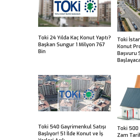
Toki 24 Yılda Kaç Konut Yaptı?
Toki İsta
Başkan Sungur 1 Milyon 767
Konut Pro
Bin
Başvuru S
Başlayac
Toki 540 Gayrimenkul Satışı
Toki 500 
Başlıyor! 51 İlde Konut ve İş
Zam Tari