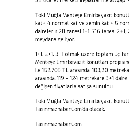
32 ticaret merkezi inşaatları ile altyapı
Toki Muğla Menteşe Emirbeyazıt konutla
kat+ 4 normal kat ve zemin kat + 5 norma
dairelerin 28 tanesi 1+1, 716 tanesi 2+1,
meydana geliyor.
1+1, 2+1, 3+1 olmak üzere toplam üç fark
Menteşe Emirbeyazıt konutları projesin
ile 152.705 TL arasında, 103,20 metreka
arasında, 119 – 124 metrekare 3+1 daire 
değişen fiyatlarla satışa sunuldu.
Toki Muğla Menteşe Emirbeyazıt konutları
Tasinmazhaber.Com’da olacak.
Tasinmazhaber.Com